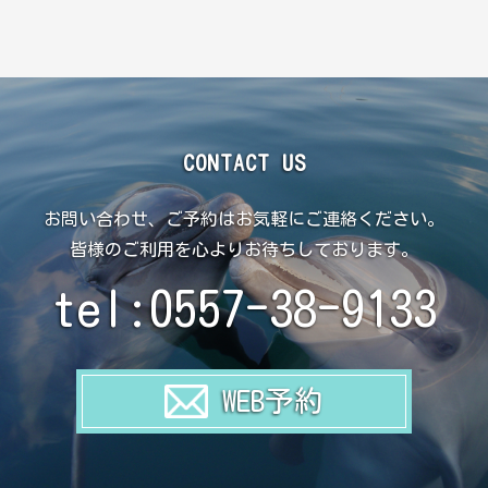
CONTACT US
お問い合わせ、ご予約はお気軽にご連絡ください。
皆様のご利用を心よりお待ちしております。
tel:0557-38-9133
WEB予約