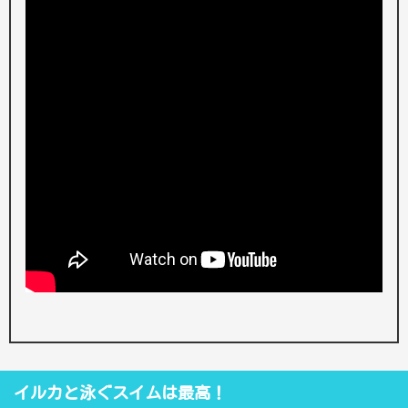
イルカと泳ぐスイムは最高！